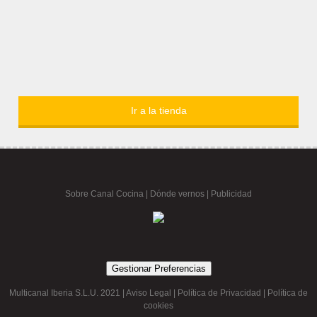
Ir a la tienda
Sobre Canal Cocina
|
Dónde vernos |
Publicidad
Gestionar Preferencias
Multicanal Iberia S.L.U. 2021 |
Aviso Legal
|
Política de Privacidad
|
Política de
cookies