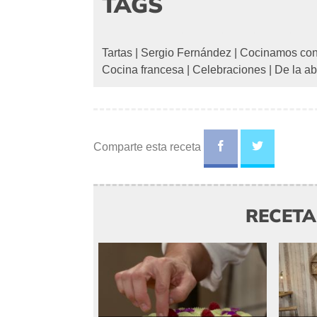
TAGS
Tartas
|
Sergio Fernández
|
Cocinamos con
Cocina francesa
|
Celebraciones
|
De la a
Comparte esta receta
RECET