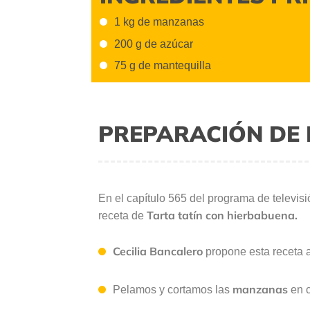
1 kg de manzanas
200 g de azúcar
75 g de mantequilla
PREPARACIÓN DE 
En el capítulo 565 del programa de televis
Tarta tatín con hierbabuena.
receta de
Cecilia Bancalero
propone esta receta 
manzanas
Pelamos y cortamos las
en c