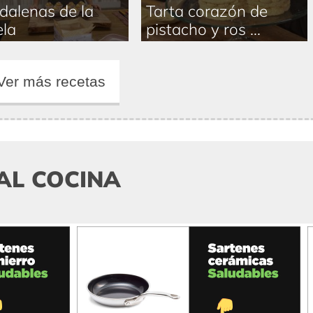
alenas de la
Tarta corazón de
la
pistacho y ros ...
Ver más recetas
AL COCINA