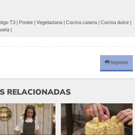
tigo T3
|
Postre
|
Vegetariana
|
Cocina casera
|
Cocina dulce
|
buela
|
Imprimir
AS RELACIONADAS