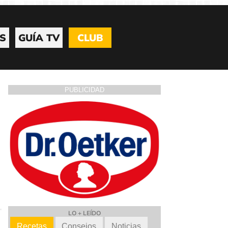
S
GUÍA TV
CLUB
PUBLICIDAD
LO + LEÍDO
Recetas
Consejos
Noticias