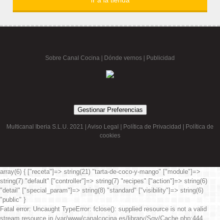
Ir a la tienda
Sobre Canal Cocina
|
Dónde vernos |
Publicidad
Gestionar Preferencias
Multicanal Iberia S.L.U. 2021 |
Aviso Legal
|
Política de Privacidad
|
Política de
cookies
array(6) { ["receta"]=> string(21) "tarta-de-coco-y-mango" ["module"]=>
string(7) "default" ["controller"]=> string(7) "recipes" ["action"]=> string(6)
"detail" ["special_param"]=> string(8) "standard" ["visibility"]=> string(6)
"public" }
Fatal error
: Uncaught TypeError: fclose(): supplied resource is not a valid
stream resource in /var/www/canalcocina.es/library/Sqy/Cache.php:444