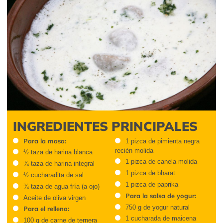
INGREDIENTES PRINCIPALES
Para la masa:
1 pizca de pimienta negra
recién molida
½ taza de harina blanca
1 pizca de canela molida
¾ taza de harina integral
1 pizca de
bharat
½ cucharadita de sal
1 pizca de paprika
¾ taza de agua fría (a ojo)
Para la salsa de yogur:
Aceite de oliva virgen
750 g de yogur natural
Para el relleno:
1 cucharada de maicena
100 g de carne de ternera