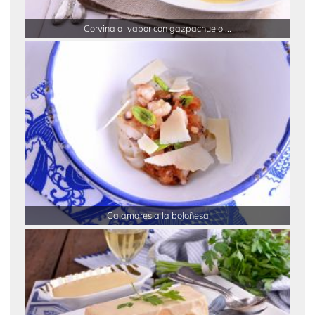
Corvina al vapor con gazpachuelo ...
Calamares a la boloñesa