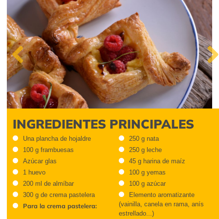
Previous
Next
INGREDIENTES PRINCIPALES
Una plancha de hojaldre
250 g nata
100 g frambuesas
250 g leche
Azúcar glas
45 g harina de maíz
1 huevo
100 g yemas
200 ml de almíbar
100 g azúcar
300 g de crema pastelera
Elemento aromatizante
(vainilla, canela en rama, anís
Para la crema pastelera:
estrellado...)