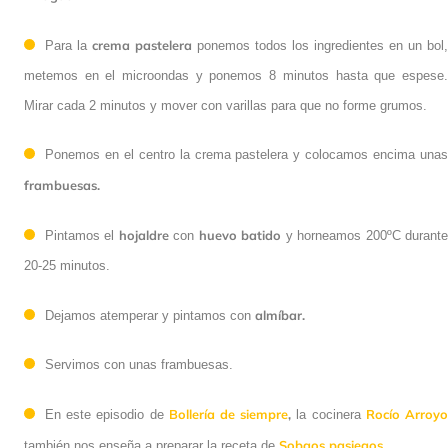
crema pastelera
Para la
ponemos todos los ingredientes en un bol,
metemos en el microondas y ponemos 8 minutos hasta que espese.
Mirar cada 2 minutos y mover con varillas para que no forme grumos.
Ponemos en el centro la crema pastelera y colocamos encima unas
frambuesas.
hojaldre
huevo batido
Pintamos el
con
y horneamos 200ºC durant
20-25 minutos.
almíbar.
Dejamos atemperar y pintamos con
Servimos con unas frambuesas.
Bollería de siempre
,
Rocío Arroy
En este episodio de
la cocinera
Sobaos pasiegos
.
también nos enseña a preparar la receta de