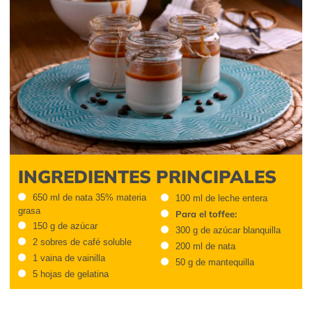
INGREDIENTES PRINCIPALES
650 ml de nata 35% materia
100 ml de leche entera
grasa
Para el toffee:
150 g de azúcar
300 g de azúcar blanquilla
2 sobres de café soluble
200 ml de nata
1 vaina de vainilla
50 g de mantequilla
5 hojas de gelatina