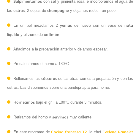
Salpimentamos
con sal y pimienta rosa, e incorporamos el agua de
ostras
champagne
las
, 2 copas de
y dejamos reducir un poco.
yemas
nata
En un bol mezclamos 2
de huevo con un vaso de
líquida
limón
y el zumo de un
.
Añadimos a la preparación anterior y dejamos espesar.
Precalentamos el horno a 180ºC.
cáscaras
Rellenamos las
de las otras con esta preparación y con la
ostras. Las disponemos sobre una bandeja apta para horno.
Horneamos
bajo el grill a 180ºC durante 3 minutos.
servimos
Retiramos del horno y
muy caliente.
Cocina francesa T2
Evelyne Ramele
En este programa de
, la chef