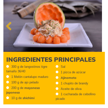
Previous
INGREDIENTES PRINCIPALES
300 g de langostinos tigre
Sal
tamaño 36/40
1 pizca de azúcar
1 Melón cantalupo maduro
Ajinomoto
100 g de ajo pelado
1 chupito de brandy
mayonesa
200 g de
Aceite de oliva
japonesa
1 cucharada de cebollino
shichimi
10 g de
picado