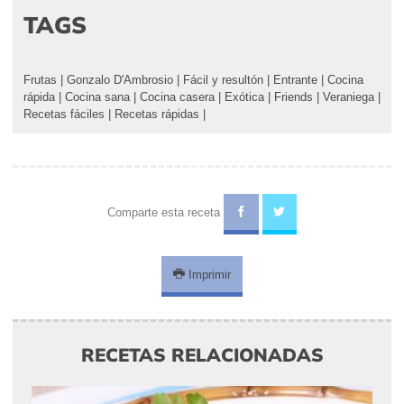
TAGS
Frutas
|
Gonzalo D'Ambrosio
|
Fácil y resultón
|
Entrante
|
Cocina
rápida
|
Cocina sana
|
Cocina casera
|
Exótica
|
Friends
|
Veraniega
|
Recetas fáciles
|
Recetas rápidas
|
Comparte esta receta
Imprimir
RECETAS RELACIONADAS