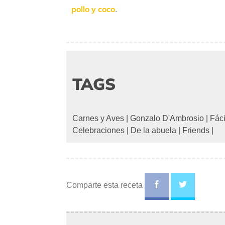
pollo y coco
.
TAGS
Carnes y Aves
|
Gonzalo D'Ambrosio
|
Fáci
Celebraciones
|
De la abuela
|
Friends
|
Comparte esta receta