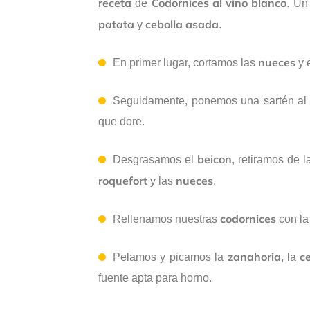
receta
Codornices
al
vino
blanco
de
. Un
patata
cebolla
asada
y
.
nueces
En primer lugar, cortamos las
y 
Seguidamente, ponemos una sartén al 
que dore.
beicon
Desgrasamos el
, retiramos de 
roquefort
nueces
y las
.
codornices
Rellenamos nuestras
con l
zanahoria
c
Pelamos y picamos la
, la
fuente apta para horno.