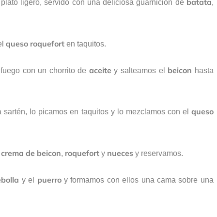
batata
 plato ligero, servido con una deliciosa guarnición de
,
queso
roquefort
el
en taquitos.
aceite
beicon
fuego con un chorrito de
y salteamos el
hasta
queso
la sartén, lo picamos en taquitos y lo mezclamos con el
crema
de beicon
roquefort
nueces
a
,
y
y reservamos.
ebolla
puerro
y el
y formamos con ellos una cama sobre una