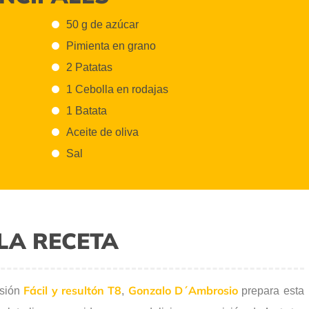
50 g de azúcar
Pimienta en grano
2 Patatas
1 Cebolla en rodajas
1 Batata
Aceite de oliva
Sal
LA RECETA
Fácil y resultón T8
Gonzalo D´Ambrosio
isión
,
prepara esta