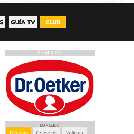
S
GUÍA TV
CLUB
PUBLICIDAD
LO + LEÍDO
Recetas
Consejos
Noticias