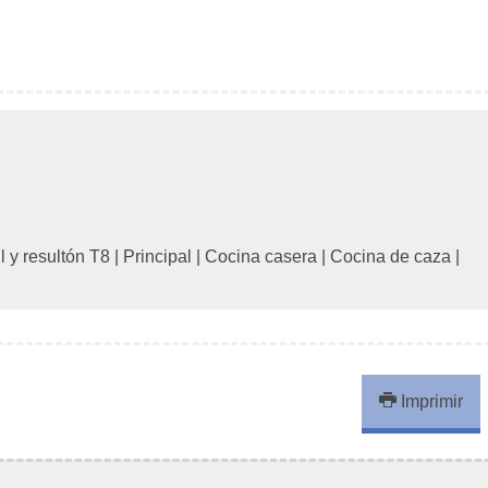
l y resultón T8
|
Principal
|
Cocina casera
|
Cocina de caza
|
Imprimir