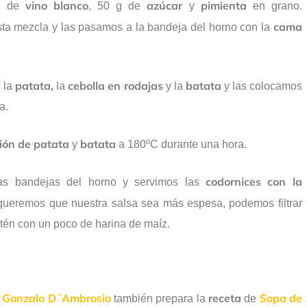
vino
blanco
azúcar
pimienta
ml de
, 50 g de
y
en grano.
cama
ta mezcla y las pasamos a la bandeja del horno con la
patata,
cebolla en rodajas
batata
 la
la
y la
y las colocamos
a.
ión
de
patata
batata
y
a 180ºC durante una hora.
codornices con la
ras bandejas del horno y servimos las
 queremos que nuestra salsa sea más espesa, podemos filtrar
artén con un poco de harina de maíz.
Gonzalo D´Ambrosio
receta
Sopa de
,
también prepara la
de