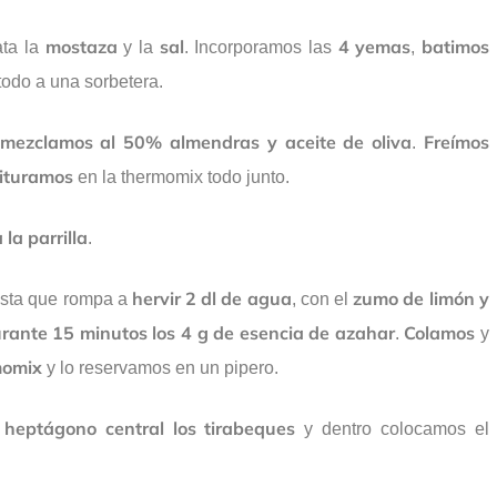
mostaza
sal
4 yemas
batimos
ata la
y la
. Incorporamos las
,
odo a una sorbetera.
mezclamos al 50% almendras y aceite de oliva
Freímos
.
rituramos
en la thermomix todo junto.
la parrilla
.
hervir 2 dl de agua
zumo de limón
y
asta que rompa a
, con el
rante 15 minutos los 4 g de esencia de azahar
Colamos
.
y
momix
y lo reservamos en un pipero.
heptágono central los tirabeques
y dentro colocamos el