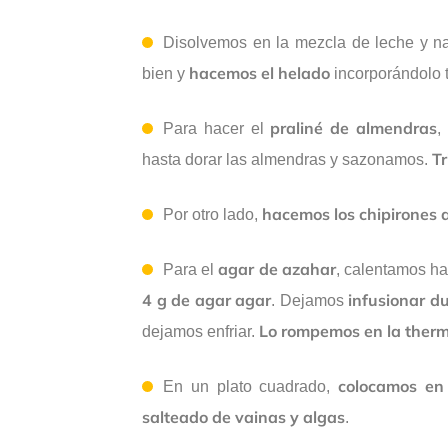
Disolvemos en la mezcla de leche y n
hacemos el helado
bien y
incorporándolo t
praliné de almendras
Para hacer el
,
T
hasta dorar las almendras y sazonamos.
hacemos los chipirones a 
Por otro lado,
agar de azahar
Para el
, calentamos h
4 g de agar agar
infusionar du
. Dejamos
Lo rompemos en la ther
dejamos enfriar.
colocamos en 
En un plato cuadrado,
salteado de vainas y algas
.