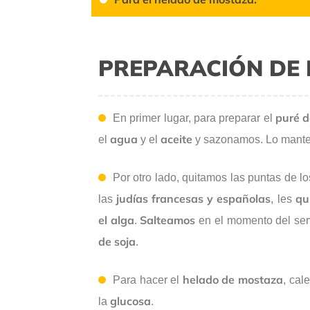
PREPARACIÓN DE 
puré d
En primer lugar, para preparar el
agua
aceite
el
y el
y sazonamos. Lo mant
Por otro lado, quitamos las puntas de l
judías francesas y españolas
qu
las
, les
el alga
Salteamos
.
en el momento del ser
de soja
.
helado de mostaza
Para hacer el
, cal
glucosa
la
.