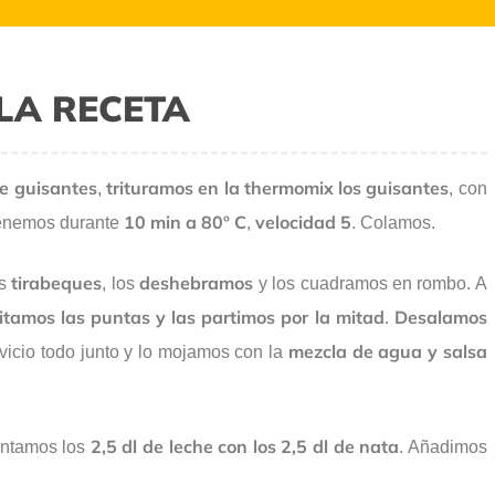
LA RECETA
e guisantes
trituramos en la thermomix los guisantes
,
, con
10 min a 80º C
velocidad 5
enemos durante
,
. Colamos.
tirabeques
deshebramos
os
, los
y los cuadramos en rombo. A
itamos las puntas y las partimos por la mitad
Desalamos
.
mezcla de agua y salsa
vicio todo junto y lo mojamos con la
2,5 dl de leche con los 2,5 dl de nata
entamos los
. Añadimos