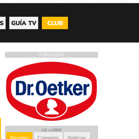
S
GUÍA TV
CLUB
PUBLICIDAD
LO + LEÍDO
Recetas
Consejos
Noticias