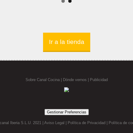
Ir a la tienda
Sobre Canal Cocina
|
Dónde vernos |
Publicidad
Gestionar Preferencias
canal Iberia S.L.U. 2021 |
Aviso Legal
|
Política de Privacidad
|
Política de co