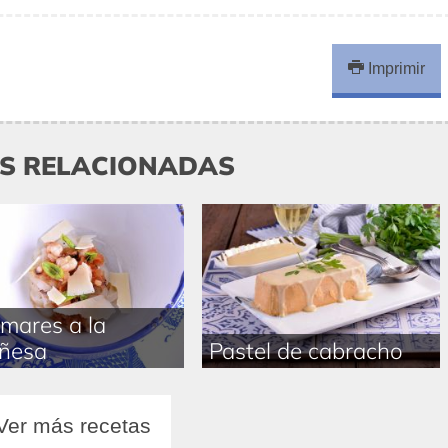
Imprimir
AS RELACIONADAS
mares a la
ñesa
Pastel de cabracho
Ver más recetas