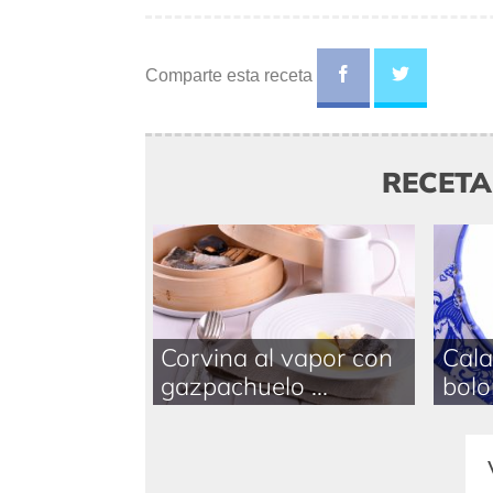
Comparte esta receta
RECET
Corvina al vapor con
Cala
gazpachuelo ...
bolo