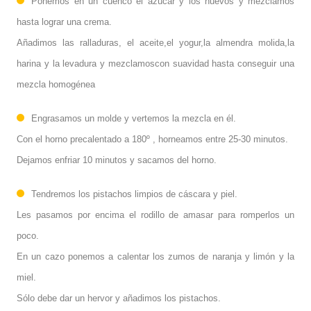
Ponemos en un cuenco el azúcar y los huevos y mezclamos
hasta lograr una crema.
Añadimos las ralladuras, el aceite,el yogur,la almendra molida,la
harina y la levadura y mezclamoscon suavidad hasta conseguir una
mezcla homogénea
Engrasamos un molde y vertemos la mezcla en él.
Con el horno precalentado a 180º , horneamos entre 25-30 minutos.
Dejamos enfriar 10 minutos y sacamos del horno.
Tendremos los pistachos limpios de cáscara y piel.
Les pasamos por encima el rodillo de amasar para romperlos un
poco.
En un cazo ponemos a calentar los zumos de naranja y limón y la
miel.
Sólo debe dar un hervor y añadimos los pistachos.