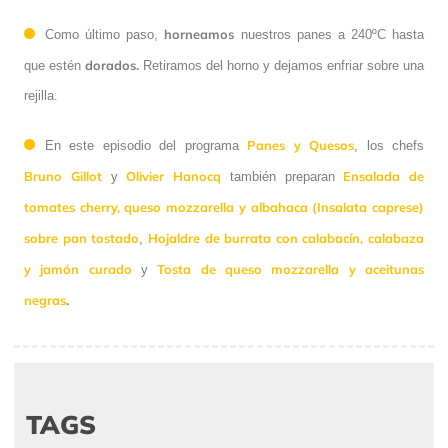
horneamos
Como último paso,
nuestros panes a 240ºC hasta
dorados.
que estén
Retiramos del horno y dejamos enfriar sobre una
rejilla.
Panes y Quesos
En este episodio del programa
, los chefs
Bruno Gillot
Olivier Hanocq
Ensalada de
y
también preparan
tomates cherry, queso mozzarella y albahaca (Insalata caprese)
sobre pan tostado
Hojaldre de burrata con calabacín, calabaza
,
y jamón curado
Tosta de queso mozzarella y aceitunas
y
negras
.
TAGS