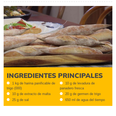
INGREDIENTES PRINCIPALES
1 kg de harina panificable de
10 g de levadura de
trigo (000)
panadero fresca
10 g de extracto de malta
20 g de germen de trigo
25 g de sal
650 ml de agua del tiempo