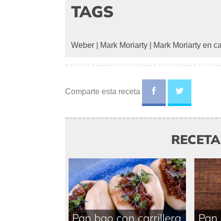
TAGS
Weber
|
Mark Moriarty
|
Mark Moriarty en c
Comparte esta receta
RECET
Pan bao con carrillera
Pan 