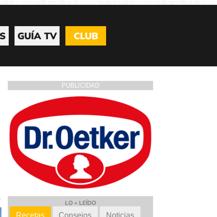
S
GUÍA TV
CLUB
PUBLICIDAD
LO + LEÍDO
Recetas
Consejos
Noticias