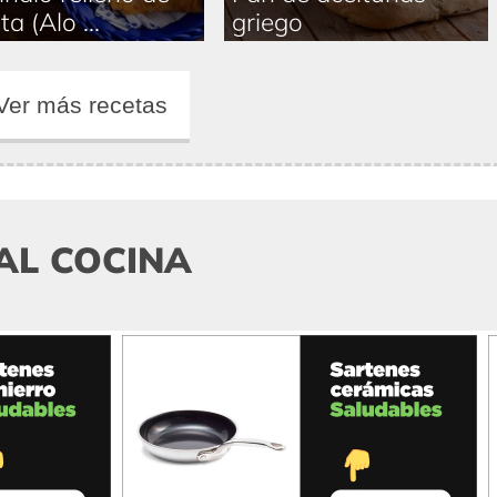
a (Alo ...
griego
Ver más recetas
AL COCINA