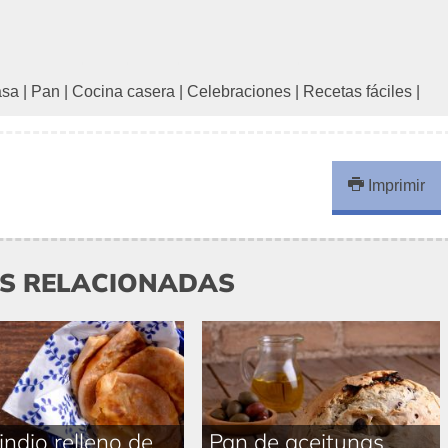
asa
|
Pan
|
Cocina casera
|
Celebraciones
|
Recetas fáciles
|
Imprimir
AS RELACIONADAS
indio relleno de
Pan de aceitunas