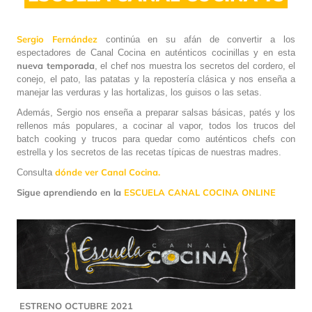
Sergio Fernández
continúa en su afán de convertir a los
espectadores de Canal Cocina en auténticos cocinillas y en esta
nueva temporada
, el chef nos muestra los secretos del cordero, el
conejo, el pato, las patatas y la repostería clásica y nos enseña a
manejar las verduras y las hortalizas, los guisos o las setas.​
Además, Sergio nos enseña a preparar salsas básicas, patés y los
rellenos más populares, a cocinar al vapor, todos los trucos del
batch cooking y trucos para quedar como auténticos chefs con
estrella y los secretos de las recetas típicas de nuestras madres.
dónde ver Canal Cocina.
Consulta
Sigue aprendiendo en la
ESCUELA CANAL COCINA ONLINE
ESTRENO OCTUBRE 2021