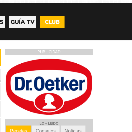
S
GUÍA TV
CLUB
PUBLICIDAD
LO + LEÍDO
Recetas
Consejos
Noticias