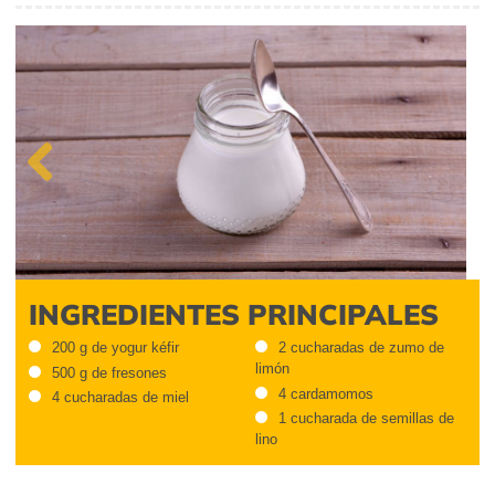
Previous
INGREDIENTES PRINCIPALES
200 g de yogur kéfir
2 cucharadas de zumo de
limón
500 g de fresones
4 cardamomos
4 cucharadas de miel
1 cucharada de semillas de
lino