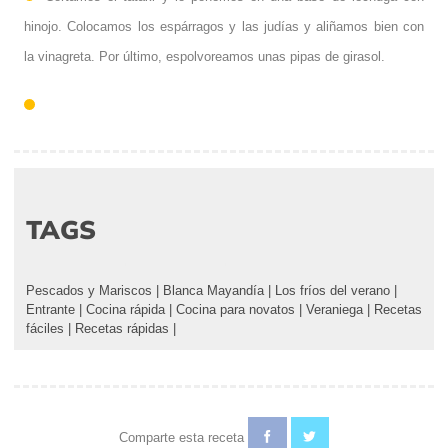
hinojo. Colocamos los espárragos y las judías y aliñamos bien con
la vinagreta. Por último, espolvoreamos unas pipas de girasol.
TAGS
Pescados y Mariscos
|
Blanca Mayandía
|
Los fríos del verano
|
Entrante
|
Cocina rápida
|
Cocina para novatos
|
Veraniega
|
Recetas
fáciles
|
Recetas rápidas
|
Comparte esta receta