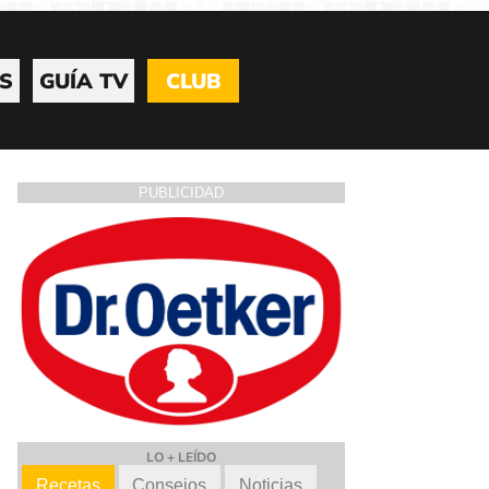
S
GUÍA TV
CLUB
PUBLICIDAD
LO + LEÍDO
Recetas
Consejos
Noticias