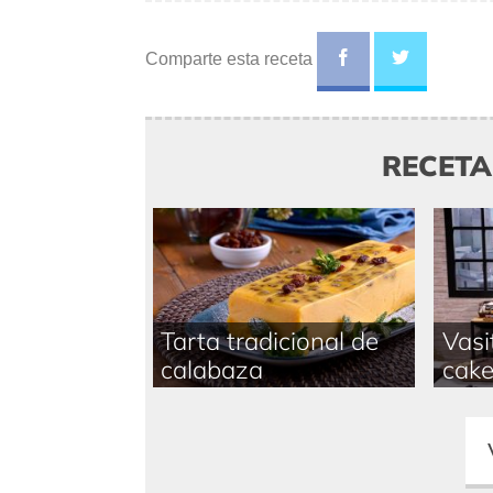
Comparte esta receta
RECET
Tarta tradicional de
Vasi
calabaza
cak