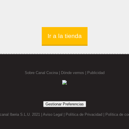
Ir a la tienda
Sobre Canal Cocina
|
Dónde vernos |
Publicidad
Gestionar Preferencias
canal Iberia S.L.U. 2021 |
Aviso Legal
|
Política de Privacidad
|
Política de co