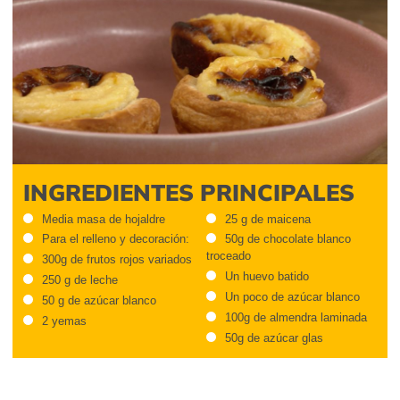
INGREDIENTES PRINCIPALES
Media masa de hojaldre
25 g de maicena
Para el relleno y decoración:
50g de chocolate blanco
troceado
300g de frutos rojos variados
Un huevo batido
250 g de leche
Un poco de azúcar blanco
50 g de azúcar blanco
100g de almendra laminada
2 yemas
50g de azúcar glas