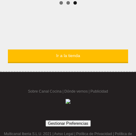
Ir a la tienda
Sobre Canal Cocina
|
Dónde vernos |
Publicidad
Gestionar Preferencias
Multicanal Iberia S.L.U. 2021 |
Aviso Legal
|
Política de Privacidad
|
Política de