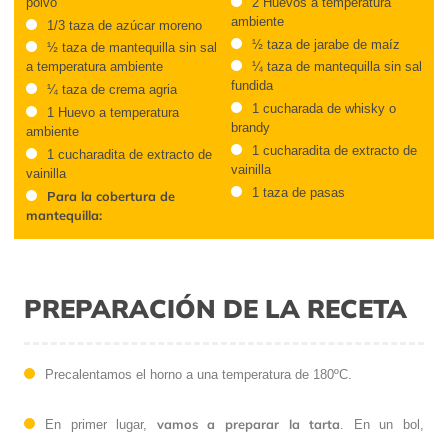
polvo
2 Huevos a temperatura
ambiente
1/3 taza de azúcar moreno
½ taza de jarabe de maíz
½ taza de mantequilla sin sal
a temperatura ambiente
¼ taza de mantequilla sin sal
fundida
¼ taza de crema agria
1 cucharada de whisky o
1 Huevo a temperatura
brandy
ambiente
1 cucharadita de extracto de
1 cucharadita de extracto de
vainilla
vainilla
1 taza de pasas
Para la cobertura de
mantequilla:
PREPARACIÓN DE LA RECETA
Precalentamos el horno a una temperatura de 180ºC.
vamos a preparar la tarta
En primer lugar,
. En un bol,