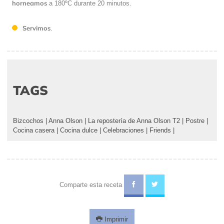
horneamos
a 180ºC durante 20 minutos.
Servimos
.
TAGS
Bizcochos
|
Anna Olson
|
La repostería de Anna Olson T2
|
Postre
|
Cocina casera
|
Cocina dulce
|
Celebraciones
|
Friends
|
Comparte esta receta
Imprimir