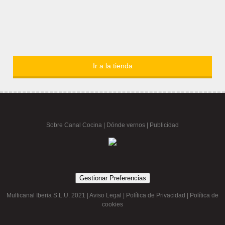
Ir a la tienda
Sobre Canal Cocina
|
Dónde vernos |
Publicidad
Gestionar Preferencias
Multicanal Iberia S.L.U. 2021 |
Aviso Legal
|
Política de Privacidad
|
Política de
cookies