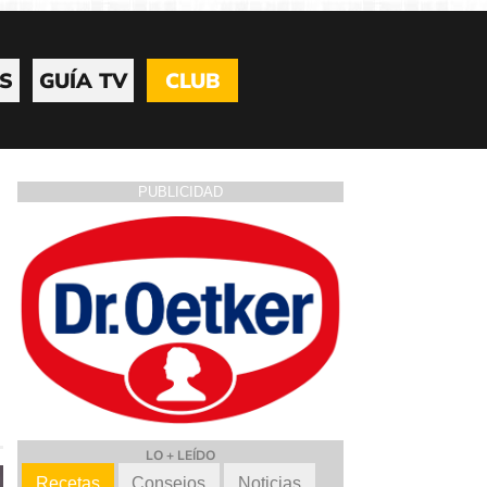
S
GUÍA TV
CLUB
PUBLICIDAD
LO + LEÍDO
Recetas
Consejos
Noticias