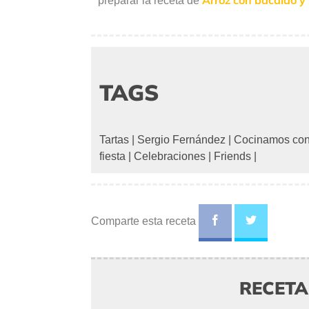
Arroz con bacalao y
preparar la receta de
TAGS
Tartas
|
Sergio Fernández
|
Cocinamos con
fiesta
|
Celebraciones
|
Friends
|
Comparte esta receta
RECET