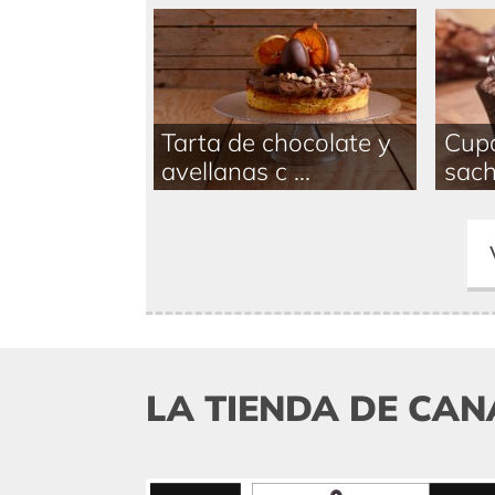
Tarta de chocolate y
Cupc
avellanas c ...
sach
LA TIENDA DE CAN