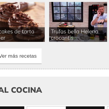
akes de tarta
Trufas bella Helena
er
crocantis
Ver más recetas
AL COCINA