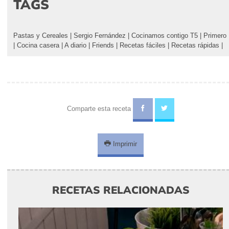
TAGS
Pastas y Cereales
|
Sergio Fernández
|
Cocinamos contigo T5
|
Primero
|
Cocina casera
|
A diario
|
Friends
|
Recetas fáciles
|
Recetas rápidas
|
Comparte esta receta
Imprimir
RECETAS RELACIONADAS