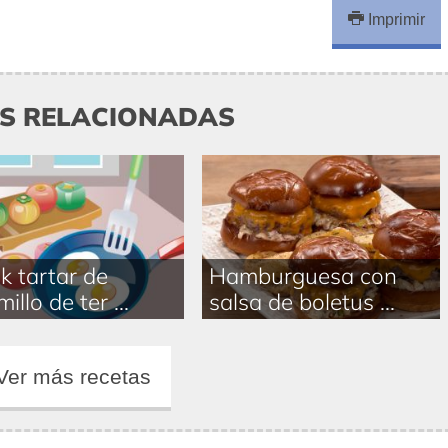
Imprimir
AS RELACIONADAS
k tartar de
Hamburguesa con
illo de ter ...
salsa de boletus ...
Ver más recetas