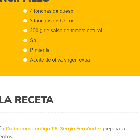
4 lonchas de queso
3 lonchas de beicon
200 g de salsa de tomate natural
Sal
Pimienta
Aceite de oliva virgen extra
LA RECETA
Cocinamos contigo T6
Sergio Fernández
ión
,
prepara la
entos.