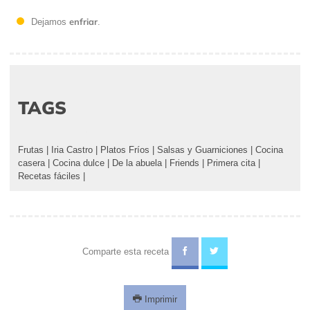
enfriar
Dejamos
.
TAGS
Frutas
|
Iria Castro
|
Platos Fríos
|
Salsas y Guarniciones
|
Cocina
casera
|
Cocina dulce
|
De la abuela
|
Friends
|
Primera cita
|
Recetas fáciles
|
Comparte esta receta
Imprimir