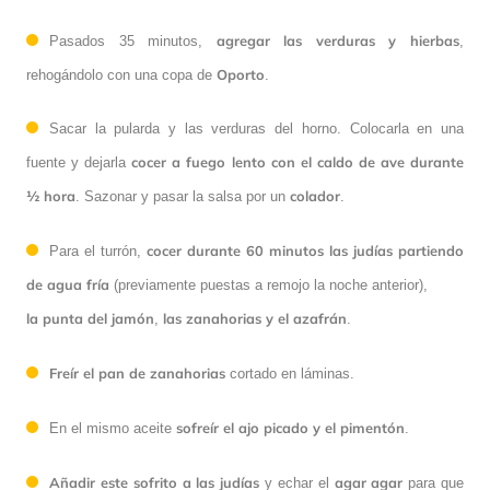
agregar las verduras y hierbas
Pasados 35 minutos,
,
Oporto
rehogándolo con una copa de
.
Sacar la pularda y las verduras del horno. Colocarla en una
cocer a fuego lento con el caldo de ave durante
fuente y dejarla
½ hora
colador
. Sazonar y pasar la salsa por un
.
cocer durante 60 minutos las judías partiendo
Para el turrón,
de agua fría
(previamente puestas a remojo la noche anterior),
la punta del jamón
las zanahorias y el azafrán
,
.
Freír el pan de zanahorias
cortado en láminas.
sofreír el ajo picado y el pimentón
En el mismo aceite
.
Añadir este sofrito a las judías
agar agar
y echar el
para que