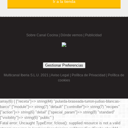
Ir a la tienda
Sobre Canal Cocina
|
Dónde vernos |
Publicidad
Gestionar Preferencias
Multicanal Iberia S.L.U. 2021 |
Aviso Legal
|
Política de Privacidad
|
Política de
cookies
array(6) { ["receta"]=> string(44) "pularda-braseada-turron-judias-blancas-
barco" ["module"]=> string(7) "default" ["controller"]=> string(7) "recipes"
["action"]=> string(6) "detail" ["special_param"]=> string(8) "standard"
["visibility"]=> string(6) "public" }
Fatal error
: Uncaught TypeError: fclose(): supplied resource is not a valid