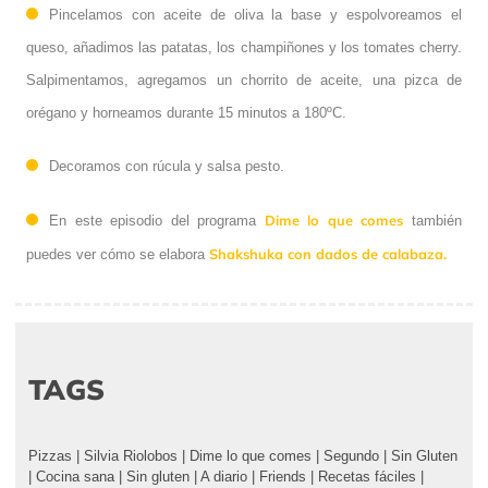
Pincelamos con aceite de oliva la base y espolvoreamos el
queso, añadimos las patatas, los champiñones y los tomates cherry.
Salpimentamos, agregamos un chorrito de aceite, una pizca de
orégano y horneamos durante 15 minutos a 180ºC.
Decoramos con rúcula y salsa pesto.
Dime lo que comes
En este episodio del programa
también
Shakshuka con dados de calabaza.
puedes ver cómo se elabora
TAGS
Pizzas
|
Silvia Riolobos
|
Dime lo que comes
|
Segundo
|
Sin Gluten
|
Cocina sana
|
Sin gluten
|
A diario
|
Friends
|
Recetas fáciles
|