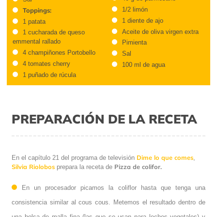
1/2 limón
Toppings:
1 diente de ajo
1 patata
Aceite de oliva virgen extra
1 cucharada de queso
emmental rallado
Pimienta
4 champiñones Portobello
Sal
4 tomates cherry
100 ml de agua
1 puñado de rúcula
PREPARACIÓN DE LA RECETA
Dime lo que comes
En el capítulo 21 del programa de televisión
,
Silvia Riolobos
Pizza de colifor.
prepara la receta de
En un procesador picamos la coliflor hasta que tenga una
consistencia similar al cous cous. Metemos el resultado dentro de
una bolsa de malla fina (las que se usan para leches vegetales) y