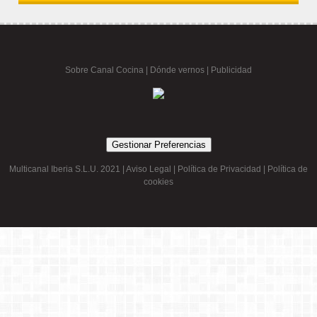
Sobre Canal Cocina
|
Dónde vernos |
Publicidad
Gestionar Preferencias
Multicanal Iberia S.L.U. 2021 |
Aviso Legal
|
Política de Privacidad
|
Política de
cookies