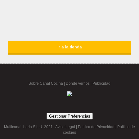
Ir a la tienda
Sobre Canal Cocina
|
Dónde vernos |
Publicidad
Gestionar Preferencias
Multicanal Iberia S.L.U. 2021 |
Aviso Legal
|
Política de Privacidad
|
Política de
cookies