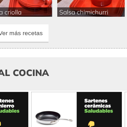
a criolla
Salsa chimichurri
Ver más recetas
AL COCINA