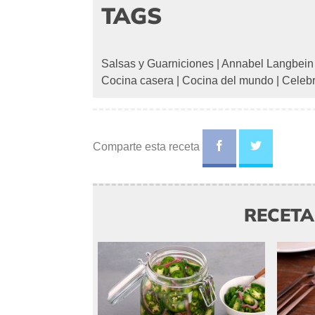
TAGS
Salsas y Guarniciones
|
Annabel Langbein
Cocina casera
|
Cocina del mundo
|
Celeb
Comparte esta receta
RECET