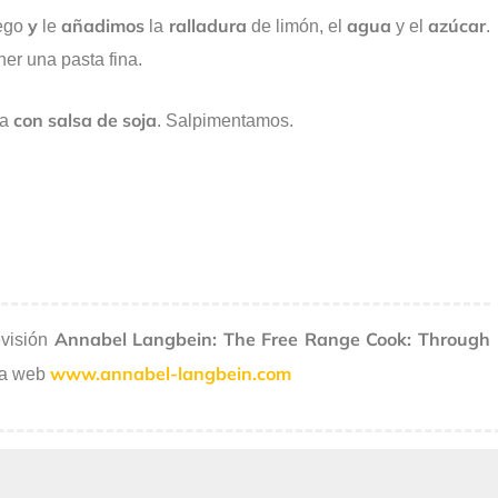
y
añadimos
ralladura
agua
azúcar
ego
le
la
de limón, el
y el
.
er una pasta fina.
con salsa de soja
ta
. Salpimentamos.
Annabel Langbein: The Free Range Cook: Through
evisión
www.annabel-langbein.com
la web