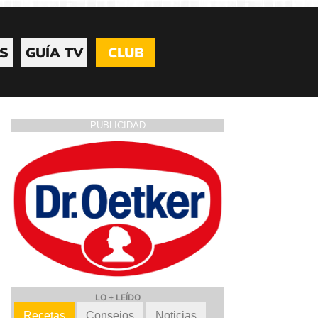
S
GUÍA TV
CLUB
PUBLICIDAD
LO + LEÍDO
Recetas
Consejos
Noticias