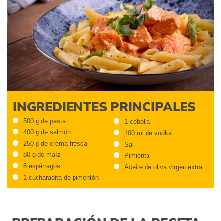
INGREDIENTES PRINCIPALES
500 g de pasta
1 cebolla
400 g de salmón
100 ml de vodka
250 g de crema fresca
Sal
80 g de maíz
Pimienta
8 espárragos
Aceite de oliva virgen extra
1 cucharadita de pimentón