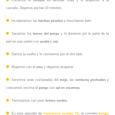
tomate
Cortamos el
en láminas finas y lo añadimos a la
cazuela. Dejamos pochar 10 minutos.
hierbas picadas
Incorporamos las
y mezclamos bien.
lomos del pargo
Sacamos los
y lo doramos por la parte de la
aceite
sal.
piel en una sartén con
y
Damos la vuelta y lo cocinamos por el otro lado.
vino
Mojamos con el
y dejamos evaporar.
mojo,
verduras pochadas
Servimos unas cucharadas del
las
y
pargo
sal en escamas.
colocamos encima el
con
brotes verdes.
Terminamos con unos
Cocinamos contigo T6
,
Sergio
En este episodio de
el cocinero