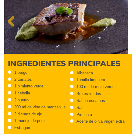
Previous
INGREDIENTES PRINCIPALES
1 pargo
Albahaca
2 tomates
Tomillo limonero
1 pimiento verde
100 ml de mojo verde
1 cebolla
Brotes verdes
2 puerro
Sal en escamas
200 ml de vino de manzanilla
Sal
2 dientes de ajo
Pimienta
1 manojo de perejil
Aceite de oliva virgen extra
Estragón