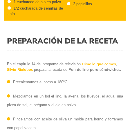
1 cucharada de ajo en polvo
2 pepinillos
1/2 cucharada de semillas de
chía
PREPARACIÓN DE LA RECETA
Dime lo que comes
En el capítulo 14 del programa de televisión
,
Silvia Riolobos
Pan de lino para sándwiches.
prepara la receta de
Precalentamos el horno a 180ºC.
Mezclamos en un bol el lino, la avena, los huevos, el agua, una
pizca de sal, el orégano y el ajo en polvo.
Pincelamos con aceite de oliva un molde para horno y forramos
con papel vegetal.