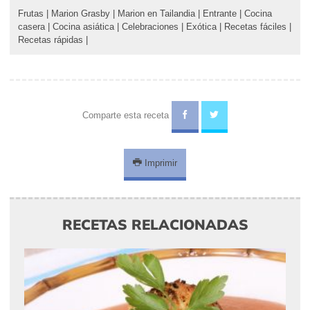
Frutas
|
Marion Grasby
|
Marion en Tailandia
|
Entrante
|
Cocina
casera
|
Cocina asiática
|
Celebraciones
|
Exótica
|
Recetas fáciles
|
Recetas rápidas
|
Comparte esta receta
Imprimir
RECETAS RELACIONADAS