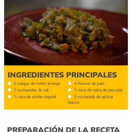
INGREDIENTES PRINCIPALES
5 rodajas de melón amargo
4 Huevos de pato
2 cucharadas de sal
¼ taza de salsa de pescado
¼ taza de aceite vegetal
1 cucharada de azúcar
blanco
PREPARACIÓN DE LA RECETA