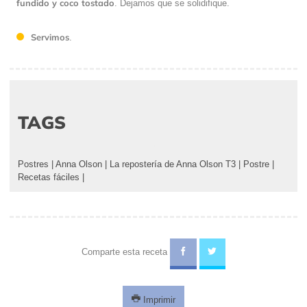
fundido y coco tostado
. Dejamos que se solidifique.
Servimos
.
TAGS
Postres
|
Anna Olson
|
La repostería de Anna Olson T3
|
Postre
|
Recetas fáciles
|
Comparte esta receta
Imprimir