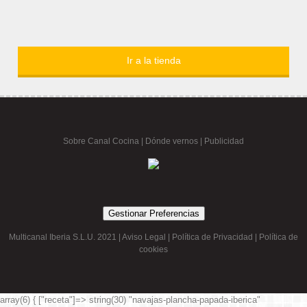
Ir a la tienda
Sobre Canal Cocina
|
Dónde vernos |
Publicidad
Gestionar Preferencias
Multicanal Iberia S.L.U. 2021 |
Aviso Legal
|
Política de Privacidad
|
Política de
cookies
array(6) { ["receta"]=> string(30) "navajas-plancha-papada-iberica"