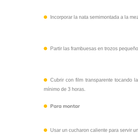
Incorporar la nata semimontada a la mez
Partir las frambuesas en trozos pequeño
Cubrir con film transparente tocando la
mínimo de 3 horas.
Para montar
Usar
un cuchar
on
caliente para
servir
u