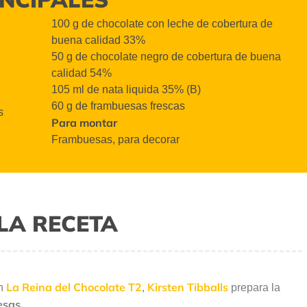
100 g de chocolate con leche de cobertura de
buena calidad 33
%
50 g de chocolate negro de cobertura de buena
calidad 54
%
105 ml de nata
liquida
35% (B)
60 g de frambuesas frescas
s
Para montar
F
rambuesas, para decorar
LA RECETA
La Reina del Chocolate T2
Kirsten Tibballs
ón
,
prepara la
esas.