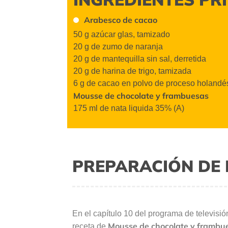
Arabesco de cacao
50 g
azúcar
gla
s
, tamizado
20 g de zumo de naranja
20 g de mantequilla sin sal, derretida
20 g de harina
de trigo
,
tamizada
6 g de cacao
en polvo
de proceso
holandé
Mousse de chocolate y frambuesas
175 ml de nata
liquida
35% (A)
PREPARACIÓN DE 
En el capítulo 10 del programa de televisi
Mousse de chocolate y frambu
receta de