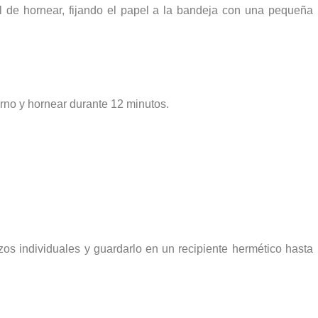
l de hornear,
fijando
el papel a la bandeja con una pequeña
rno y hornear durante 12 minutos.
zos individuales y gu
ardar
lo en un recipiente hermético hasta