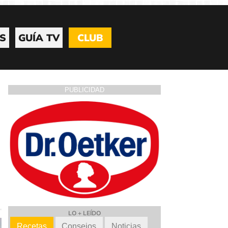
S
GUÍA TV
CLUB
PUBLICIDAD
LO + LEÍDO
Recetas
Consejos
Noticias