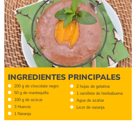
INGREDIENTES PRINCIPALES
200 g de chocolate negro
2 hojas de gelatina
50 g de mantequilla
1 ramillete de hierbabuena
100 g de azúcar
Agua de azahar
3 Huevos
Licor de naranja
1 Naranja