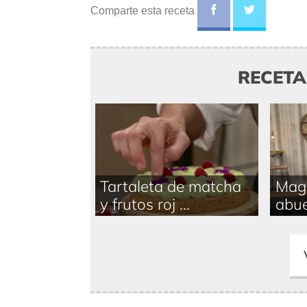
Comparte esta receta
RECET
Tartaleta de matcha
Magd
y frutos roj ...
abue