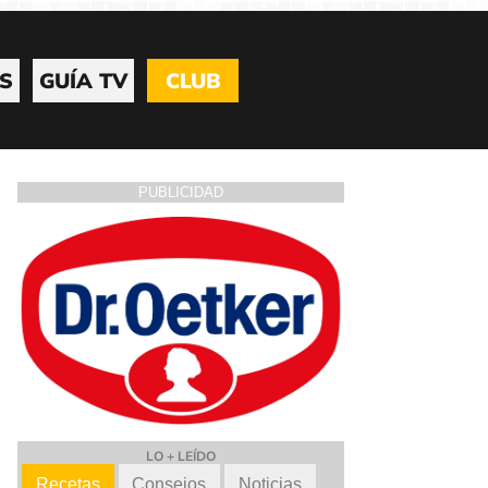
S
GUÍA TV
CLUB
PUBLICIDAD
LO + LEÍDO
Recetas
Consejos
Noticias