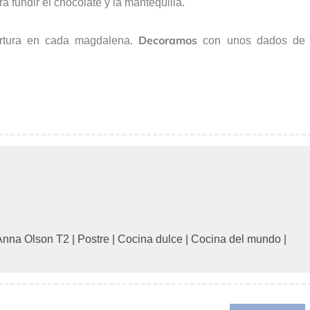
 fundir el chocolate y la mantequilla.
Decoramos
rtura en cada magdalena.
con unos dados de
 Anna Olson T2
|
Postre
|
Cocina dulce
|
Cocina del mundo
|