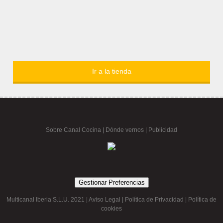
Ir a la tienda
Sobre Canal Cocina
|
Dónde vernos |
Publicidad
Gestionar Preferencias
Multicanal Iberia S.L.U. 2021 |
Aviso Legal
|
Política de Privacidad
|
Política de
cookies