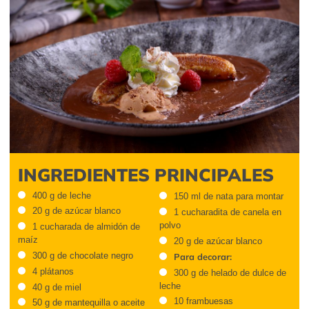
INGREDIENTES PRINCIPALES
400 g de leche
150 ml de nata para montar
20 g de azúcar blanco
1 cucharadita de canela en
polvo
1 cucharada de almidón de
maíz
20 g de azúcar blanco
300 g de chocolate negro
Para decorar:
4 plátanos
300 g de helado de dulce de
leche
40 g de miel
10 frambuesas
50 g de mantequilla o aceite