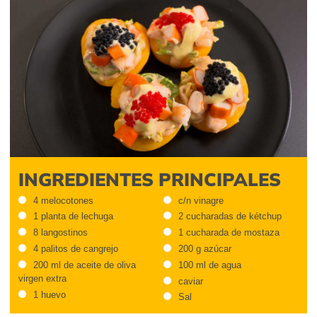
INGREDIENTES PRINCIPALES
4 melocotones
c/n vinagre
1 planta de lechuga
2 cucharadas de kétchup
8 langostinos
1 cucharada de mostaza
4 palitos de cangrejo
200 g azúcar
200 ml de aceite de oliva
100 ml de agua
virgen extra
caviar
1 huevo
Sal