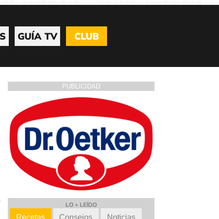
S
GUÍA TV
CLUB
PUBLICIDAD
LO + LEÍDO
Recetas
Consejos
Noticias