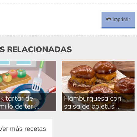
Imprimir
AS RELACIONADAS
k tartar de
Hamburguesa con
illo de ter ...
salsa de boletus ...
Ver más recetas