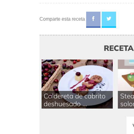
Comparte esta receta
RECET
Caldereta de cabrito
Stea
deshuesado ...
solom