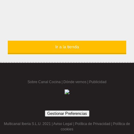
Ir a la tienda
Sobre Canal Cocina
|
Dónde vernos |
Publicidad
Gestionar Preferencias
Multicanal Iberia S.L.U. 2021 |
Aviso Legal
|
Política de Privacidad
|
Política de
cookies