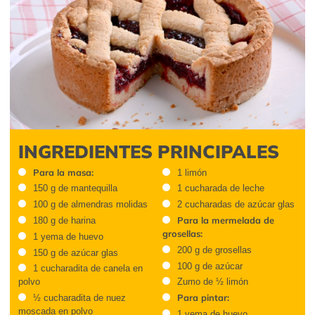
INGREDIENTES PRINCIPALES
Para la masa:
1 limón
150 g de mantequilla
1 cucharada de leche
100 g de almendras molidas
2 cucharadas de azúcar glas
Para la mermelada de
180 g de harina
grosellas:
1 yema de huevo
200 g de grosellas
150 g de azúcar glas
100 g de azúcar
1 cucharadita de canela en
polvo
Zumo de ½ limón
Para pintar:
½ cucharadita de nuez
moscada en polvo
1 yema de huevo