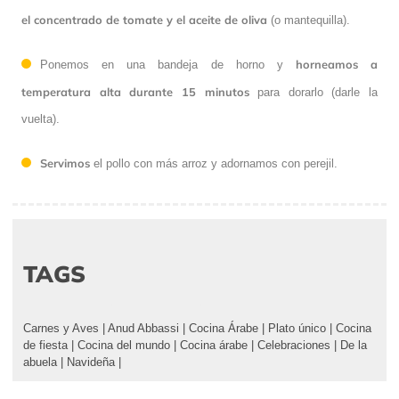
el concentrado de tomate y el aceite de oliva
(o mantequilla).
horneamos a
Ponemos en una bandeja de horno y
temperatura alta durante 15 minutos
para dorarlo (darle la
vuelta).
Servimos
el pollo con más arroz y adornamos con perejil.
TAGS
Carnes y Aves
|
Anud Abbassi
|
Cocina Árabe
|
Plato único
|
Cocina
de fiesta
|
Cocina del mundo
|
Cocina árabe
|
Celebraciones
|
De la
abuela
|
Navideña
|