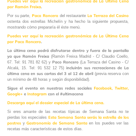
Puedes ver aquí la recreación gastronómica de La Última Cena
por Ramón Freixa
.
Paco Roncero
La Terraza del Casino
Por su parte,
del restaurante
ostenta dos estrellas Michelín y ha hecho la siguiente propuesta,
mostrando cómo prepararía él éste menú.
Puedes ver aquí la recreación gastronómica de La Última Cena
por Paco Roncero
.
La última cena podrá disfrutarse dentro y fuera de la pantalla
ya que Ramón Freixa
(Ramón Freixa Madrid - C/ Claudio Coello,
Paco Roncero
67. Tel: 91 781 82 62) y
(La Terraza del Casino - C/
incluirán sus recreaciones de La
Alcalá, 15. Tel: 91 532 12 75)
última cena en sus cartas del 3 al 12 de abril
(previa reserva con
un mínimo de 48 horas y según disponibilidad).
Sigue el evento en nuestras redes sociales
Facebook,
Twitter,
Google+
e
Instagram
con el #ultimacena
Descarga aquí el dossier especial de La última cena.
Si eres amante de las recetas típicas de Semana Santa no te
Esta Semana Santa serás la estrella de los
pierdas los especiales
postres
Gastronomía de Semana Santa
y
en los puedes ver las
recetas más características de estos días.