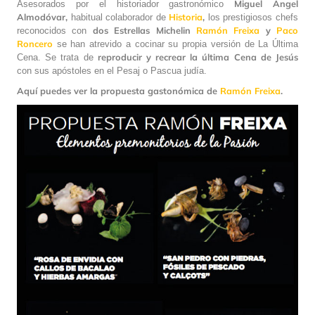
Miguel Ángel
Asesorados por el historiador gastronómico
Almodóvar,
Historia
,
habitual colaborador de
los prestigiosos chefs
dos Estrellas Michelin
Ramón Freixa
y
Paco
reconocidos con
Roncero
se han atrevido a cocinar su propia versión de La Última
reproducir y recrear la última Cena de Jesús
Cena. Se trata de
con sus apóstoles en el Pesaj o Pascua judía.
Aquí puedes ver la propuesta gastonómica de
Ramón Freixa
.