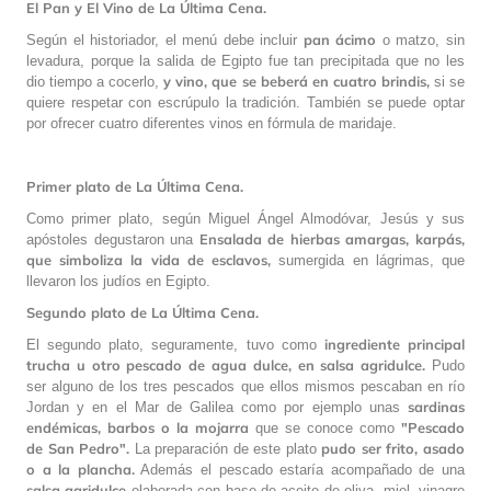
El Pan y El Vino de La Última Cena.
pan ácimo
Según el historiador, el menú debe incluir
o matzo, sin
levadura, porque la salida de Egipto fue tan precipitada que no les
y vino, que se beberá en cuatro brindis,
dio tiempo a cocerlo,
si se
quiere respetar con escrúpulo la tradición. También se puede optar
por ofrecer cuatro diferentes vinos en fórmula de maridaje.
Primer plato de La Última Cena.
Como primer plato, según Miguel Ángel Almodóvar, Jesús y sus
Ensalada de hierbas amargas, karpás,
apóstoles degustaron una
que simboliza la vida de esclavos,
sumergida en lágrimas, que
llevaron los judíos en Egipto.
Segundo plato de La Última Cena.
ingrediente principal
El segundo plato, seguramente, tuvo como
trucha u otro pescado de agua dulce, en salsa agridulce.
Pudo
ser alguno de los tres pescados que ellos mismos pescaban en río
sardinas
Jordan y en el Mar de Galilea como por ejemplo unas
endémicas, barbos o la mojarra
"Pescado
que se conoce como
de San Pedro".
pudo ser frito, asado
La preparación de este plato
o a la plancha.
Además el pescado estaría acompañado de una
salsa agridulce
elaborada con base de aceite de oliva, miel, vinagre