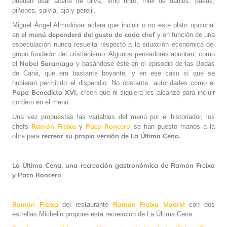
pueden usar aceite de oliva, vino tinto, miel de dátiles, pasas,
piñones, salvia, ajo y perejil.
Miguel Ángel Almodóvar aclara que incluir o no este plato opcional
el menú dependerá del gusto de cada chef
en
y en función de una
especulación nunca resuelta respecto a la situación económica del
grupo fundador del cristianismo. Algunos pensadores apuntan, como
Nobel Saramago
el
y basándose éste en el episodio de las Bodas
de Caná, que era bastante boyante, y en ese caso sí que se
hubieran permitido el dispendio. No obstante, autoridades como el
Papa Benedicto XVI,
creen que ni siquiera les alcanzó para incluir
cordero en el menú.
Una vez propuestas las variables del menú por el historiador, los
Ramón Freixa
Paco Roncero
chefs
y
se han puesto manos a la
recrear su propia versión de La Última Cena.
obra para
La Última Cena, una recreación gastronómica de Ramón Freixa
y Paco Roncero
Ramón Freixa
Ramón Freixa Madrid
del restaurante
con dos
estrellas Michelin propone esta recreación de La Última Cena.