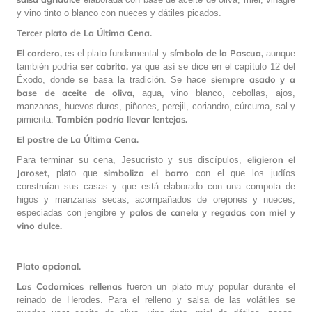
y vino tinto o blanco con nueces y dátiles picados.
Tercer plato de La Última Cena.
El cordero,
símbolo de la Pascua,
es el plato fundamental y
aunque
ser cabrito,
también podría
ya que así se dice en el capítulo 12 del
siempre asado y a
Éxodo, donde se basa la tradición. Se hace
base de aceite de oliva,
agua, vino blanco, cebollas, ajos,
manzanas, huevos duros, piñones, perejil, coriandro, cúrcuma, sal y
También podría llevar lentejas.
pimienta.
El postre de La Última Cena.
eligieron el
Para terminar su cena, Jesucristo y sus discípulos,
Jaroset,
simboliza el barro
plato que
con el que los judíos
construían sus casas y que está elaborado con una compota de
higos y manzanas secas, acompañados de orejones y nueces,
palos de canela y regadas con miel y
especiadas con jengibre y
vino dulce.
Plato opcional.
Las Codornices rellenas
fueron un plato muy popular durante el
reinado de Herodes. Para el relleno y salsa de las volátiles se