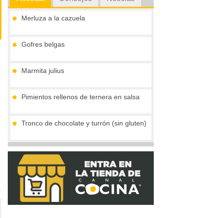
Merluza a la cazuela
Gofres belgas
Marmita julius
Pimientos rellenos de ternera en salsa
Tronco de chocolate y turrón (sin gluten)
Secrecreto con salsa de ciruelas
(concurso ibericos)