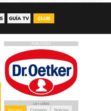
S
GUÍA TV
CLUB
PUBLICIDAD
LO + LEÍDO
Recetas
Consejos
Noticias