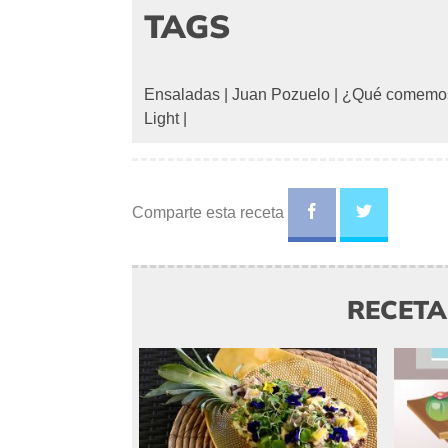
TAGS
Ensaladas
|
Juan Pozuelo
|
¿Qué comemo
Light
|
Comparte esta receta
RECET