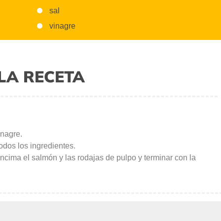
sal
vinagre
LA RECETA
inagre.
todos los ingredientes.
encima el salmón y las rodajas de pulpo y terminar con la