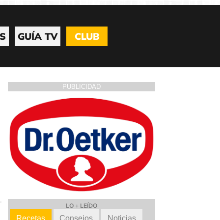
S
GUÍA TV
CLUB
PUBLICIDAD
LO + LEÍDO
Recetas
Consejos
Noticias