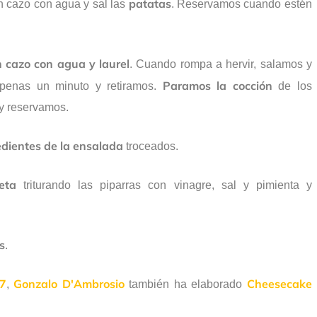
patatas
 cazo con agua y sal las
. Reservamos cuando estén
n cazo con agua y laurel
. Cuando rompa a hervir, salamos y
Paramos la cocción
penas un minuto y retiramos.
de los
y reservamos.
edientes de la ensalada
troceados.
eta
triturando las piparras con vinagre, sal y pimienta y
s
.
T7
Gonzalo D'Ambrosio
Cheesecake
,
también ha elaborado